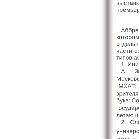
выстав
премьер
Аббр
которо
отдельн
части с
типов а
1. Ин
А. З
Москов
МХАТ; 
зрител
букв: С
госуда
летающ
2. Сл
универ
комите