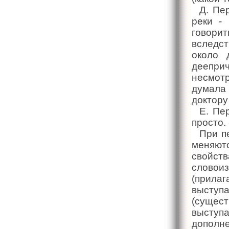
Д. Пе
реки -
говорит
вследст
около 
дееприч
несмотр
думала
доктору
Е. Пе
просто.
При п
меняют
свойст
слово
(прила
выступ
(сущес
выступ
дополне