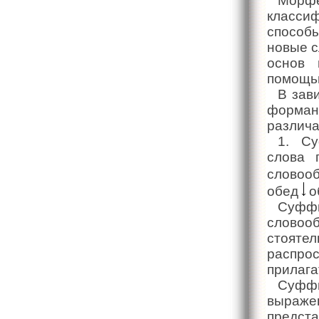
Морф
класси
способы
новые с
основ 
помощь
В зав
форман
различ
1. Су
слова 
словооб
обед
об
Суфф
словоо
стояте
распро
прилага
Суфф
выраже
предст