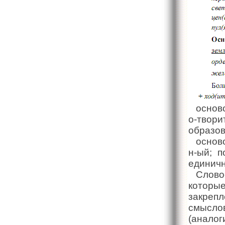
основ
о-твор
образов
основ
н-ый; п
единичн
Слов
которые
закре
смыслов
(анало