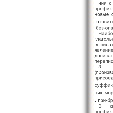
ния к
префикс
новые с
готови
без-опа
Наибо
глагол
выписа
явление
дописат
переписа
3. П
(произ
присое
суффикс
ник; мо
при-бр
В ка
префик