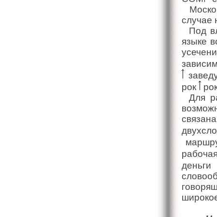
Москов
случае 
Под в
языке в
усече
зависим
завед
рок
рок
Для р
возмож
связа
двухсл
маршру
рабоча
деньг
слово
говоря
широкое