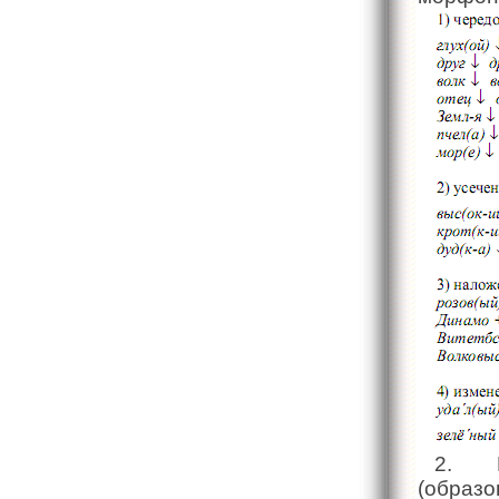
2. П
(образо