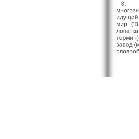
3. Л
многозн
идущий 
мир ('В
лопатка
термин)
завод (
словооб