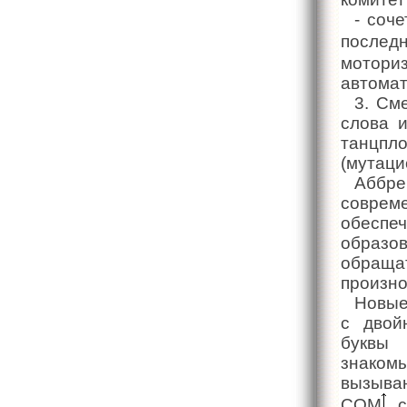
- соч
послед
мотор
автомат
3. См
слова и
танцпл
(мутаци
Аббре
совре
обеспе
образо
обраща
произн
Новые
с двой
буквы 
знаком
вызыва
СОМ
с