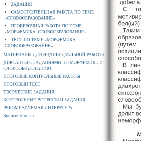
добела
ЗАДАНИЯ
С то
САМОСТОЯТЕЛЬНАЯ РАБОТА ПО ТЕМЕ
мотиви
«СЛОВООБРАЗОВАНИЕ»
бел(ый) 
ПРОВЕРОЧНАЯ РАБОТА ПО ТЕМЕ
Таким
«МОРФЕМИКА. СЛОВООБРАЗОВАНИЕ»
образо
ТЕСТ ПО ТЕМЕ «МОРФЕМИКА.
(путем
СЛОВООБРАЗОВАНИЕ»
позици
МАТЕРИАЛЫ ДЛЯ ИНДИВИДУАЛЬНОЙ РАБОТЫ
способо
ДИКТАНТЫ С ЗАДАНИЯМИ ПО МОРФЕМИКЕ И
В лин
СЛОВООБРАЗОВАНИЮ
класси
ИТОГОВЫЕ КОНТРОЛЬНЫЕ РАБОТЫ
класси
ИТОГОВЫЙ ТЕСТ
диахро
ТВОРЧЕСКИЕ ЗАДАНИЯ
синх
словооб
КОНТРОЛЬНЫЕ ВОПРОСЫ И ЗАДАНИЯ
Мы бу
РЕКОМЕНДУЕМАЯ ЛИТЕРАТУРА
делит в
Концевой экран
неморф
М