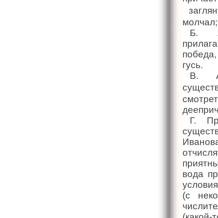
заглян
молчал
Б. А
прилаг
победа
гусь.
B. А
сущест
смотр
дееприч
Г. П
сущест
Иванова
отчисля
прият
вода п
условия
(с нек
числит
(какой-т