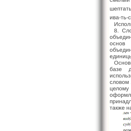
шептать
ива-ть-с
Испол
8. Сл
объедин
основ 
объеди
единицы
Основ
базе 
исполь
словом 
целому
оформ
принад
также н