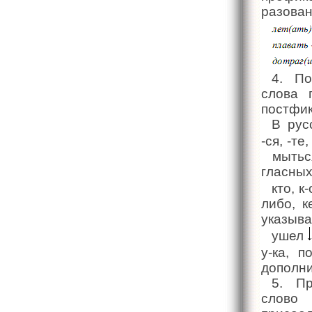
разован
4. По
слова 
постфик
В рус
-ся, -те
мыться
гласных
кто, к
либо, к
указыва
ушел
у-ка, 
дополни
5. Пр
слово