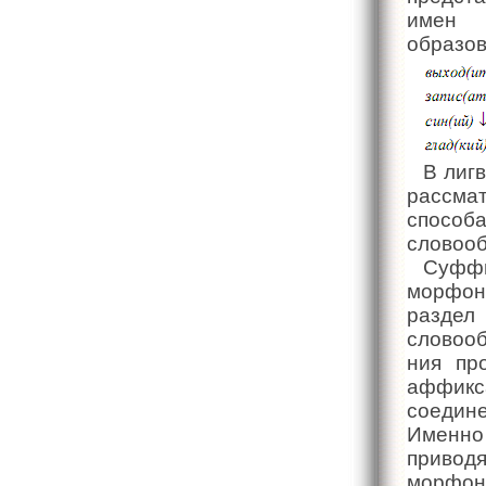
имен
образов
В лиг
рассма
способ
словооб
Суф
морфон
разде
словооб
ния пр
аффикса
соедин
Именно
привод
морфон