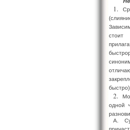
Не
Ср
(слиян
Зависи
стоит 
прила
быстр
синон
отличаю
закреп
быстро)
Мо
одной 
разнови
A. Су
причас