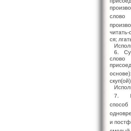
присо
прои
слово
произво
читать-с
ся; лгать
Испол
6. Су
слово
присоед
основе):
скуп(ой)
Испол
7. Пр
спосо
одновр
и постф
смелый