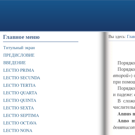
Главное меню
Вы здесь:
Глав
Титульный экран
ПРЕДИСЛОВИЕ
Порядко
ВВЕДЕНИЕ
Порядко
LECTIO PRIMA
второй»
)
LECTIO SECUNDA
при помощи
LECTIO TERTIA
Порядко
LECTIO QUARTA
и падеже: d
LECTIO QUINTA
В сложн
числитель
LECTIO SEXTA
Annus
m
LECTIO SEPTIMA
Anno mi
LECTIO OCTAVA
девятисот
LECTIO NONA