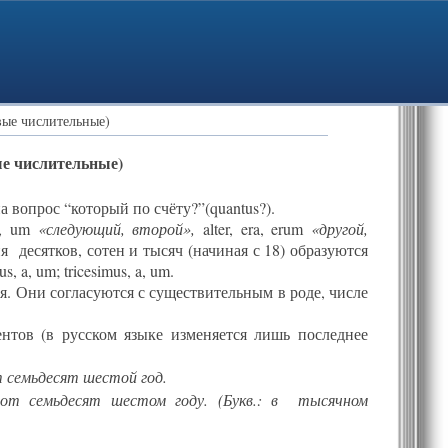
овые числительные)
вые числительные)
 вопрос “который по счёту?”(quantus?).
a, um
«следующий, второй»,
alter, era, erum
«другой,
 десятков, сотен и тысяч (начиная с 18) образуются
 a, um; tricesimus, a, um.
. Они согласуются с существительным в роде, числе
тов (в русском языке изменяется лишь последнее
 семьдесят шестой год.
от семьдесят шестом году. (Букв.: в тысячном