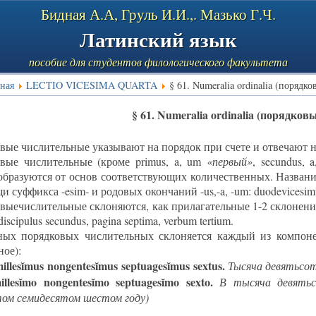
Бидная А.А, Груль И.И.,. Мазько Г.Ч.
Латинский язык
пособие для студентов филологического факультета
ная
LECTIO VICESIMA QUARTA
§ 61. Numeralia ordinalia (порядк
§ 61. Numeralia ordinalia (порядко
вые числительные указывают на порядок при счете и отвечают на
вые числительные (кроме primus, a, um
«первый»
, secundus, 
 образуются от основ соответствующих количественных. Названия
 суффикса -esim- и родовых окончаний -us,-a, -um: duodevicesimus,
выечислительные склоняются, как прилагательные 1-2 склонения
iscipulus secundus, pagina septima, verbum tertium.
ых порядковых числительных склоняется каждый из компонен
ное):
illes
ĭ
mus
nongentes
ĭ
mus
septuages
ĭ
mus
sextus
.
Тысяча девятьсот
llesĭmo nongentesĭmo septuagesĭmo sexto.
В тысяча девятьс
ом семидесятом шестом году)