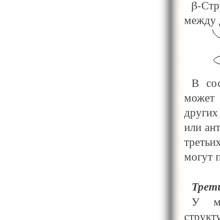
β-Ст
между 
В со
может 
других
или ан
третьи
могут 
Трет
У мн
струк