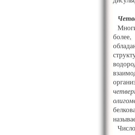
Четв
Многи
более
облада
структ
водор
взаимо
органи
четвер
олигом
белков
называ
Число