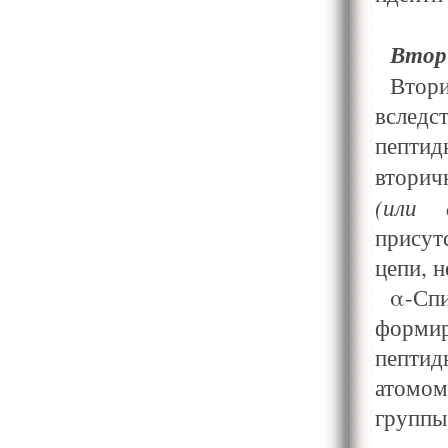
Втор
Втор
вследс
пепти
вторич
(или 
присут
цепи, 
α-Сп
формир
пептид
атомом
группы