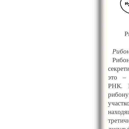
Р
Рибон
Рибо
секрет
это –
РНК. 
рибону
участк
наход
трети
дисуль