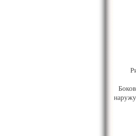
Р
Боко
наружу