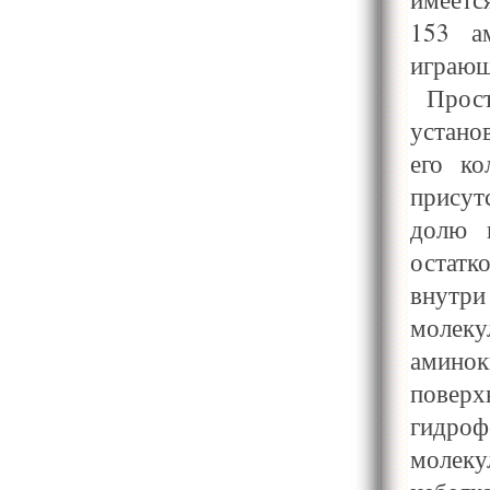
153 ам
играющ
Прос
устано
его ко
присут
долю 
остатк
внутр
молеку
амин
повер
гидро
молеку