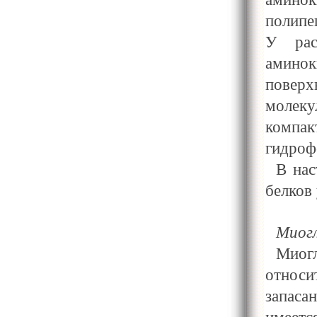
полипе
У рас
амино
поверх
молеку
компак
гидроф
В нас
белков
Миог
Миог
относ
запаса
имеетс