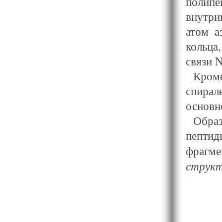
полипе
внутри
атом а
кольца
связи 
Кром
спира
основн
Обра
пептид
фрагме
структ