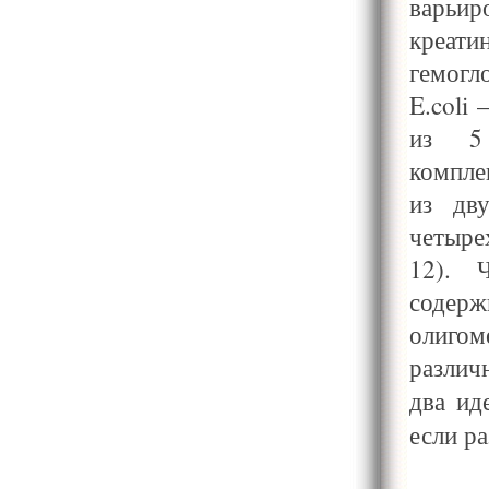
варьи
креат
гемогл
E.coli
из 5 
компле
из дв
четыре
12). 
содер
олигом
различ
два ид
если р