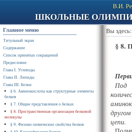
В.И. Р
ШКОЛЬНЫЕ ОЛИМПИ
Главное меню
Вы здесь
Титульный экран
§
8.
Содержание
Список принятых сокращений
Предисловие
Глава I. Углеводы
Перв
Глава II. Липиды
Под 
Глава III. Белки
§ 6. Аминокислоты как структурные элементы
коли
белков
аминок
§ 7. Общие представления о белках
другом
§ 8. Пространственная организация белковой
молекулы
цепи.
§ 9. Физико-химические свойства белков
Поли
§ 10. Классификация белков