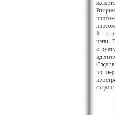
являе
Вторич
протом
протом
8 α-сп
цепи. 
структ
иденти
Следов
по пер
прост
сходны