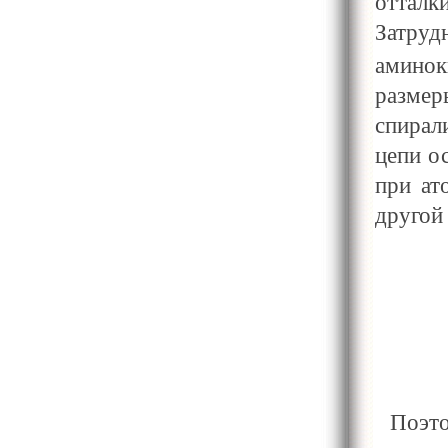
отталк
Затру
амино
разме
спирал
цепи ос
при ат
другой
Поэт