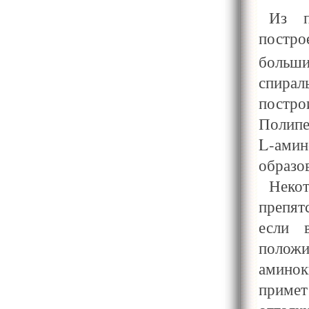
Из п
постро
больши
спира
постро
Полипе
L-ами
образо
Нек
препят
если 
полож
амино
примет