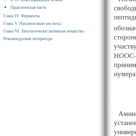
свобо
Практическая часть
пепти
Глава IV. Ферменты
Глава V. Нуклеиновые кислоты
обозна
Глава VI. Биологически активные вещества
сторо
Рекомендуемая литература
участв
НООС-
приним
нумера
Амин
уста
униве