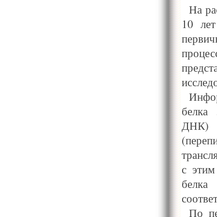
На ра
10 лет
первич
процес
предс
исследо
Инфо
белка 
ДНК) 
(пере
трансл
с этим
белк
соотве
По п