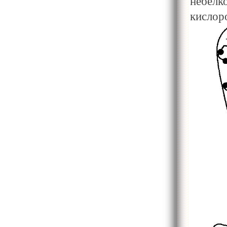
небелк
кислор