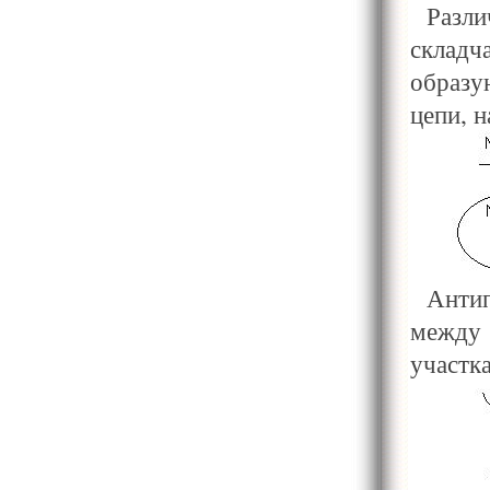
Разл
склад
образ
цепи, 
Анти
межд
участк