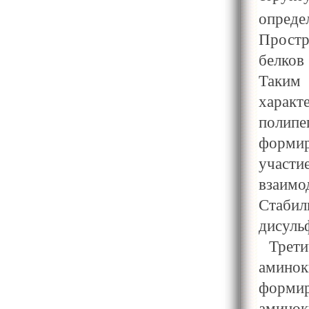
опреде
Прост
белков
Таки
характ
полип
формир
участи
взаим
Стаб
дисуль
Трет
аминок
форми
амин