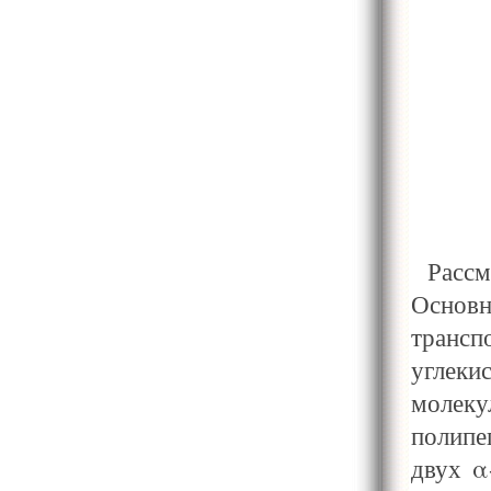
Рассм
Основн
транс
углеки
молек
полипе
двух α