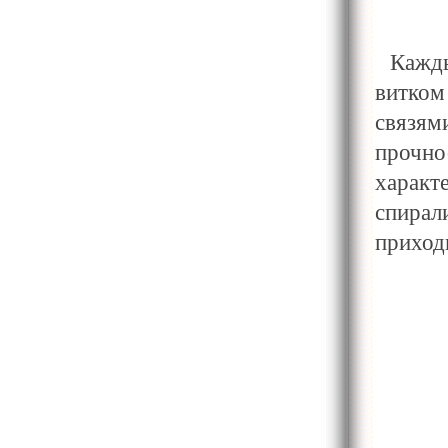
Кажд
витко
связям
прочн
характ
спира
приход