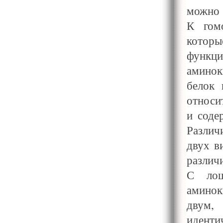
можно 
К гом
которы
функ
аминок
белок 
относи
и соде
Различ
двух в
различ
С лош
аминок
двум,
иде